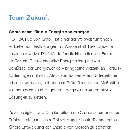
Team Zukunft
Gemeinsam für die Energie von morgen
HORIBA FuelCon GmbH ist einer der weltweit führenden
Anbieter von Testlösungen für Wasserstoff-​Elektrolyseure
sowie innovativer Prüfstände für die Hersteller von Brenn­
stoff­zellen. Die regenerative Ener­gie­er­zeu­gung – als
Schlüssel der Energiewende – bringt eine Vielzahl an Heraus­
for­de­rungen mit sich. Als zukunfts­ori­en­tiertes Unternehmen
arbeiten wir daran, mit unseren Prüfständen neue Maßstäbe
auf dem Weg zu intelligenten Energie- und Automotive-​
Lösungen zu setzen.
Zuver­läs­sig­keit und Qualität bilden die Grundsäulen unseres
Erfolgs – stets mit dem Ziel vor Augen: beste Technologien
für die Entwicklung der Energie von Morgen zu schaffen.