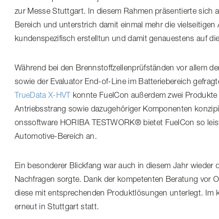
zur Messe Stuttgart. In diesem Rahmen präsentierte sich 
Bereich und unterstrich damit einmal mehr die vielseitigen A
kunden­spe­zi­fisch erstelltun und damit genauestens auf di
Während bei den Brenn­stoff­zel­len­prüf­ständen vor allem
sowie der Evaluator End-of-Line im Batte­rie­be­reich gefra
TrueData X-HVT
konnte FuelCon außerdem zwei Produkte an
Antriebsstrang sowie dazugehöriger Komponenten konzipiert
ons­soft­ware HORIBA TESTWORK® bietet FuelCon so leis­tun
Automotive-​Bereich an.
Ein besonderer Blickfang war auch in diesem Jahr wieder d
Nachfragen sorgte. Dank der kompetenten Beratung vor O
diese mit entsprechenden Produkt­lö­sungen unterlegt. Im 
erneut in Stuttgart statt.