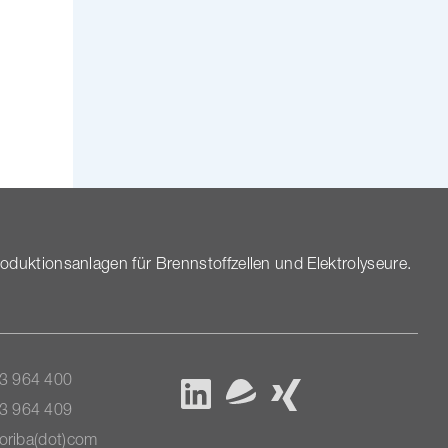
k­ti­ons­an­lagen für Brenn­stoff­zellen und Elektrolyseure.
3 964 400
3 964 409
horiba(dot)com