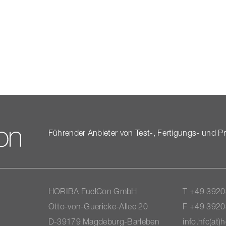
Führender Anbieter von Test-, Fertigungs- und Produ
HORIBA FuelCon GmbH
T +49 3920
Otto-​von-Guericke-Allee 20
F +49 3920
D-39179 Magdeburg-​Barleben
info.hfc(at)