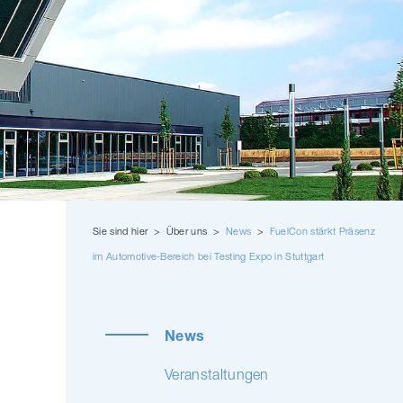
Sie sind hier > Über uns >
News
>
FuelCon stärkt Präsenz
im Automotive-​Bereich bei Testing Expo in Stuttgart
News
Veran­stal­tungen