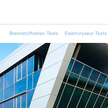
Brennstoffzellen-Tests
Elektrolyseur-Tests
 AEL-​
Prüf­pro­gramm­
SOEC/rSOC-​
Testsysteme für 
‑EFC
PEM-Testsysteme
Kontakt
Evaluator PEM‑EC
Für Lieferanten
Karriere
Eva
ure
ent­wick­lung
Elektrolyseure testen
Brennstoffzell