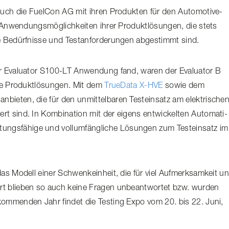
auch die FuelCon AG mit ihren Produkten für den Automotive-​
nwen­dungs­mög­lich­keiten ihrer Produkt­lö­sungen, die stets
e Bedürfnisse und Test­an­for­de­rungen abgestimmt sind.
 der Evaluator S100-LT Anwendung fand, waren der Evaluator B
gte Produkt­lö­sungen. Mit dem
TrueData X-HVE
sowie dem
bieten, die für den unmittelbaren Testeinsatz am elektrische
 sind. In Kombination mit der eigens entwickelten Auto­ma­ti­
gs­fä­hige und voll­um­fäng­liche Lösungen zum Testeinsatz im
as Modell einer Schwenkeinheit, die für viel Aufmerksamkeit u
rt blieben so auch keine Fragen unbeantwortet bzw. wurden
kommenden Jahr findet die Testing Expo vom 20. bis 22. Juni,