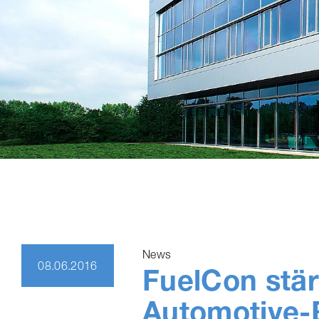
News
08.06.2016
FuelCon stär
Automotive-​