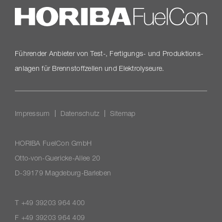
Führender Anbieter von Test-, Fertigungs- und Produk­ti­ons­
an­lagen für Brenn­stoff­zellen und Elektrolyseure.
Impressum
Datenschutz
Sitemap
HORIBA FuelCon GmbH
Otto-​von-Guericke-Allee 20
D-39179 Magdeburg-​Barleben
T +49 39203 964 400
F +49 39203 964 409