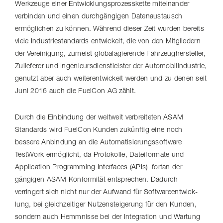
Werkzeuge einer Entwick­lungs­pro­zess­kette miteinander
verbinden und einen durchgängigen Datenaustausch
ermöglichen zu können. Während dieser Zeit wurden bereits
viele Indus­trie­stan­dards entwickelt, die von den Mitgliedern
der Vereinigung, zumeist globala­gie­rende Fahr­zeug­her­steller,
Zulieferer und Inge­nieurs­dienst­leister der Auto­mo­bil­in­dus­trie,
genutzt aber auch weiter­ent­wi­ckelt werden und zu denen seit
Juni 2016 auch die FuelCon AG zählt.
Durch die Einbindung der weltweit verbreiteten ASAM
Standards wird FuelCon Kunden zukünftig eine noch
bessere Anbindung an die Auto­ma­ti­sie­rungs­soft­ware
TestWork ermöglicht, da Protokolle, Dateiformate und
Application Programming Interfaces (APIs) fortan der
gängigen ASAM Konformität entsprechen. Dadurch
verringert sich nicht nur der Aufwand für Soft­ware­ent­wick­
lung, bei gleichzeitiger Nutzen­stei­ge­rung für den Kunden,
sondern auch Hemmnisse bei der Integration und Wartung