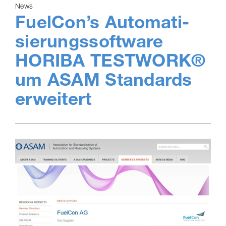
News
FuelCon’s Auto­ma­ti­
sie­rungs­soft­ware
HORIBA TESTWORK®
um ASAM Standards
erweitert