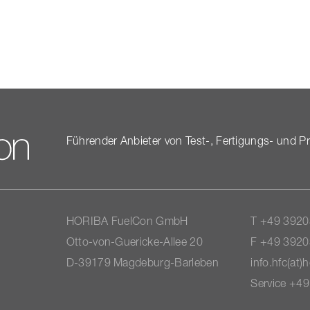
Führender Anbieter von Test-, Fertigungs- und Produ
HORIBA FuelCon GmbH
T +49 3920
Otto-​von-Guericke-Allee 20
F +49 3920
D-39179 Magdeburg-​Barleben
info.hfc(at)
Service +4