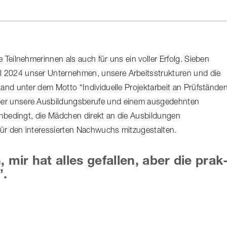
il­neh­me­rinnen als auch für uns ein voller Erfolg. Sieben
2024 unser Unternehmen, unsere Arbeits­struk­turen und die
stand unter dem Motto “Individuelle Projektarbeit an Prüfstände
über unsere Ausbil­dungs­be­rufe und einem ausgedehnten
unbedingt, die Mädchen direkt an die Ausbildungen
g für den interessierten Nachwuchs mitzugestalten.
 mir hat alles gefallen, aber die prak
”.