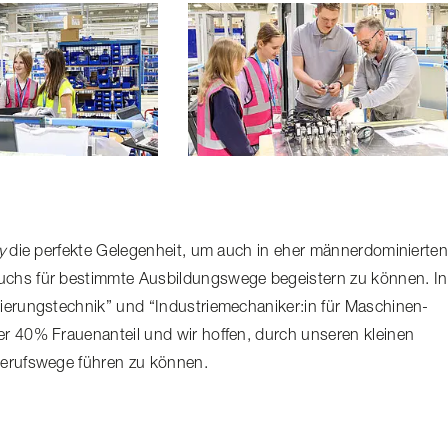
y
die perfekte Gelegenheit, um auch in eher männer­do­mi­nierte
chs für bestimmte Ausbil­dungs­wege begeistern zu können. In
sie­rungs­technik” und “Indus­trie­me­cha­niker:in für Maschinen-
ter 40% Frauenanteil und wir hoffen, durch unseren kleinen
Berufswege führen zu können.