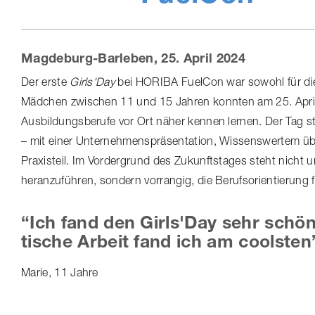
Magdeburg-​Barleben, 25. April 2024
Der erste
Girls'Day
bei HORIBA FuelCon war sowohl für die Te
Mädchen zwischen 11 und 15 Jahren konnten am 25. April 
Ausbil­dungs­be­rufe vor Ort näher kennen lernen. Der Tag 
– mit einer Unter­neh­mens­prä­sen­ta­tion, Wissenswertem 
Praxisteil. Im Vordergrund des Zukunftstages steht nicht 
heranzuführen, sondern vorrangig, die Berufs­ori­en­tie­run
“Ich fand den Girls'Day sehr schön,
ti­sche Arbeit fand ich am coolsten
Marie, 11 Jahre