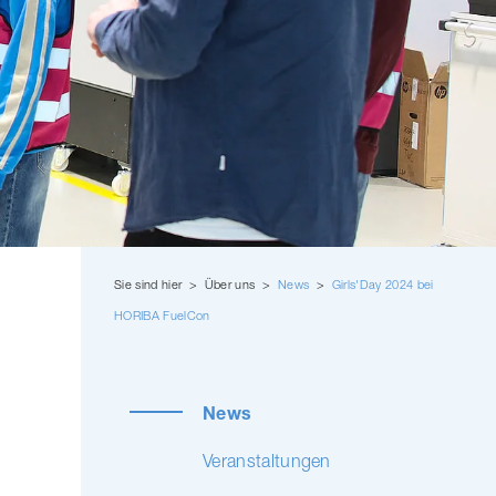
Sie sind hier > Über uns >
News
>
Girls'Day 2024 bei
HORIBA FuelCon
News
Veran­stal­tungen