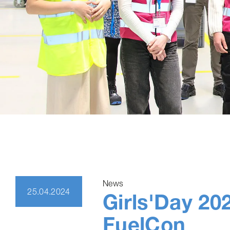
News
25.04.2024
Girls'Day 20
FuelCon