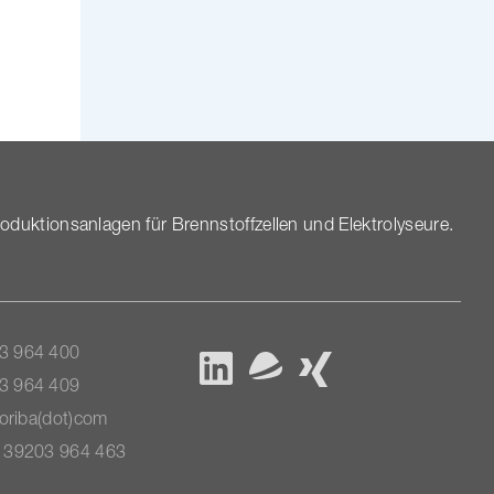
k­ti­ons­an­lagen für Brenn­stoff­zellen und Elektrolyseure.
3 964 400
3 964 409
horiba(dot)com
9 39203 964 463