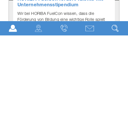
Unter­neh­mens­sti­pen­dium
Wir bei HORIBA FuelCon wissen, dass die
Förderung von Bildung eine wichtige Rolle spielt
und unterstützen zum Wintersemester 2024/25
zwei Studierende.…
11.11.2024
HORIBA FuelCon als "Company of the